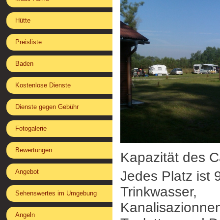
Hütte
Preisliste
Baden
Kostenlose Dienste
Dienste gegen Gebühr
Fotogalerie
Bewertungen
Kapazität des C
Angebot
Jedes Platz ist
Trinkwasser,
Sehenswertes im Umgebung
Kanalisazionne
Angeln