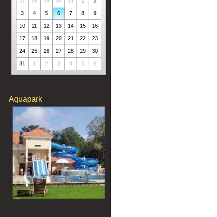
27
28
29
30
31
1
2
3
4
5
6
7
8
9
10
11
12
13
14
15
16
17
18
19
20
21
22
23
24
25
26
27
28
29
30
31
1
2
3
4
5
6
Aquapark