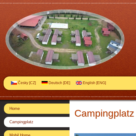
Česky [CZ]
Deutsch [DE]
English [ENG]
Home
Campingplatz
Campingplatz
Mobil Home