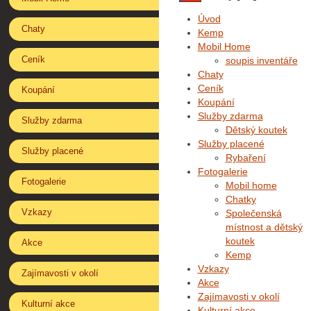
Úvod
Chaty
Kemp
Mobil Home
Ceník
soupis inventáře
Chaty
Ceník
Koupání
Koupání
Služby zdarma
Služby zdarma
Dětský koutek
Služby placené
Služby placené
Rybaření
Fotogalerie
Fotogalerie
Mobil home
Chatky
Vzkazy
Společenská
místnost a dětský
koutek
Akce
Kemp
Vzkazy
Zajímavosti v okolí
Akce
Zajímavosti v okolí
Kulturní akce
Kulturní akce