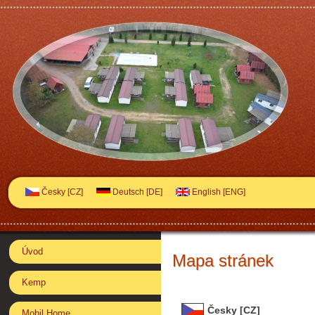
Česky [CZ]
Deutsch [DE]
English [ENG]
Úvod
Mapa stránek
Kemp
Česky [CZ]
Mobil Home